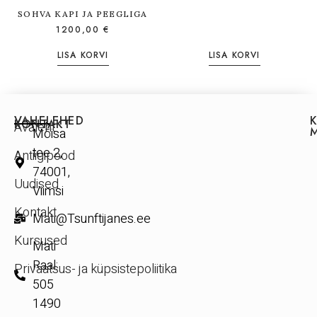
SOHVA KAPI JA PEEGLIGA
1200,00
€
LISA KORVI
LISA KORVI
VAHELEHED
KONTAKT
Avaleht
Mõisa
tee 2,
Antiigipood
74001,
Uudised
Viimsi
Kontakt
Mati@Tsunftijanes.ee
Kursused
Mati
Raal:
Privaatsus- ja küpsistepoliitika
505
1490