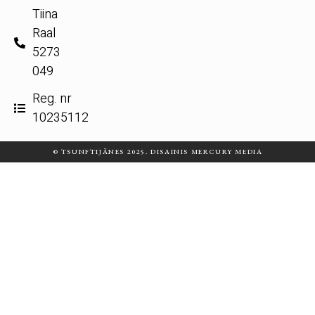
Tiina
Raal
5273
049
Reg. nr
10235112
© TSUNFTIJÄNES 2025. DISAINIS MERCURY MEDIA