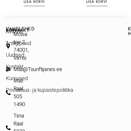
LISA KORVI
LISA KORVI
VAHELEHED
KONTAKT
Avaleht
Mõisa
tee 2,
Antiigipood
74001,
Uudised
Viimsi
Kontakt
Mati@Tsunftijanes.ee
Kursused
Mati
Raal:
Privaatsus- ja küpsistepoliitika
505
1490
Tiina
Raal