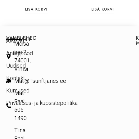
LISA KORVI
LISA KORVI
VAHELEHED
KONTAKT
Avaleht
Mõisa
tee 2,
Antiigipood
74001,
Uudised
Viimsi
Kontakt
Mati@Tsunftijanes.ee
Kursused
Mati
Raal:
Privaatsus- ja küpsistepoliitika
505
1490
Tiina
Raal