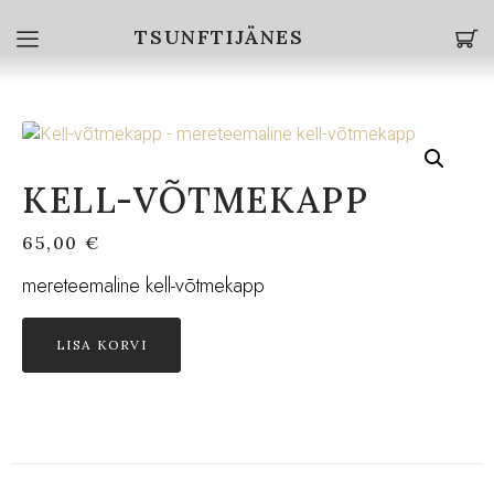
TSUNFTIJÄNES
KELL-VÕTMEKAPP
65,00
€
mereteemaline kell-võtmekapp
LISA KORVI