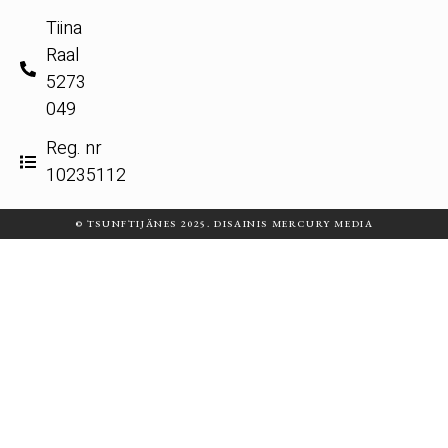
Tiina
Raal
5273
049
Reg. nr
10235112
© TSUNFTIJÄNES 2025. DISAINIS MERCURY MEDIA