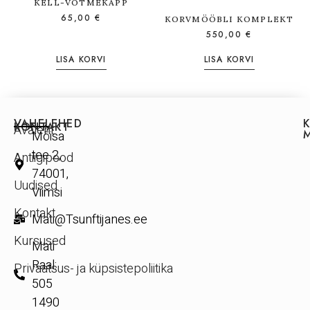
KELL-VÕTMEKAPP
65,00
€
KORVMÖÖBLI KOMPLEKT
550,00
€
LISA KORVI
LISA KORVI
VAHELEHED
KONTAKT
Avaleht
Mõisa
tee 2,
Antiigipood
74001,
Uudised
Viimsi
Kontakt
Mati@Tsunftijanes.ee
Kursused
Mati
Raal:
Privaatsus- ja küpsistepoliitika
505
1490