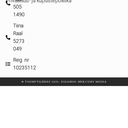
Privaatsus- ja küpsistepoliitika
505
1490
Tiina
Raal
5273
049
Reg. nr
10235112
© TSUNFTIJÄNES 2025. DISAINIS MERCURY MEDIA