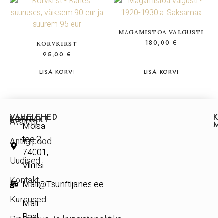
MAGAMISTOA VALGUSTI
180,00
€
KORVKIRST
95,00
€
LISA KORVI
LISA KORVI
VAHELEHED
KONTAKT
Avaleht
Mõisa
tee 2,
Antiigipood
74001,
Uudised
Viimsi
Kontakt
Mati@Tsunftijanes.ee
Kursused
Mati
Raal: