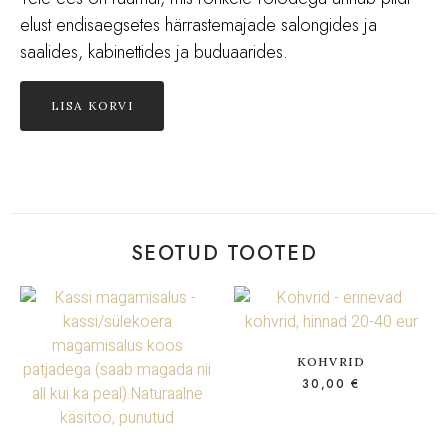
elust endisaegsetes härrastemajade salongides ja
saalides, kabinettides ja buduaarides.
LISA KORVI
SEOTUD TOOTED
KOHVRID
30,00
€