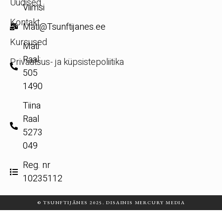
Uudised
Viimsi
Kontakt
Mati@Tsunftijanes.ee
Kursused
Mati
Raal:
Privaatsus- ja küpsistepoliitika
505
1490
Tiina
Raal
5273
049
Reg. nr
10235112
© TSUNFTIJÄNES 2025. DISAINIS MERCURY MEDIA