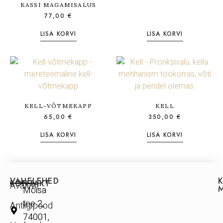
KASSI MAGAMISALUS
77,00
€
LISA KORVI
LISA KORVI
KELL-VÕTMEKAPP
KELL
65,00
€
350,00
€
LISA KORVI
LISA KORVI
VAHELEHED
KONTAKT
Avaleht
Mõisa
tee 2,
Antiigipood
74001,