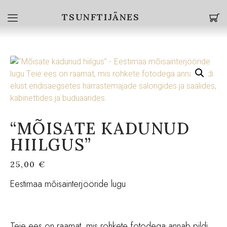
TSUNFTIJÄNES
“MÕISATE KADUNUD
HIILGUS”
25,00
€
Eestimaa mõisainterjööride lugu
Teie ees on raamat, mis rohkete fotodega annab pildi