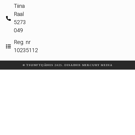
Tiina
Raal
5273
049
Reg. nr
10235112
© TSUNFTIJÄNES 2025. DISAINIS MERCURY MEDIA