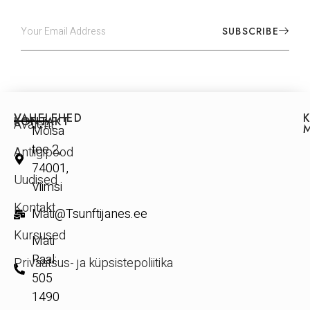
SUBSCRIBE
VAHELEHED
KONTAKT
Avaleht
Mõisa
tee 2,
Antiigipood
74001,
Uudised
Viimsi
Kontakt
Mati@Tsunftijanes.ee
Kursused
Mati
Raal:
Privaatsus- ja küpsistepoliitika
505
1490