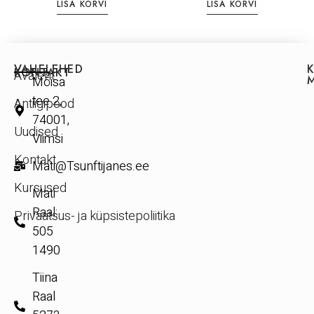
LISA KORVI
LISA KORVI
VAHELEHED
KONTAKT
Avaleht
Mõisa
tee 2,
Antiigipood
74001,
Uudised
Viimsi
Kontakt
Mati@Tsunftijanes.ee
Kursused
Mati
Raal:
Privaatsus- ja küpsistepoliitika
505
1490
Tiina
Raal