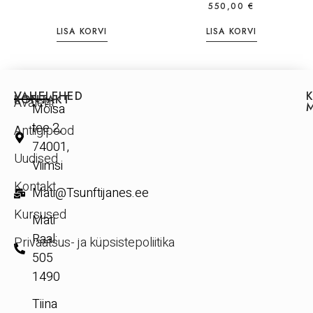
550,00
€
LISA KORVI
LISA KORVI
VAHELEHED
KONTAKT
Avaleht
Mõisa
tee 2,
Antiigipood
74001,
Uudised
Viimsi
Kontakt
Mati@Tsunftijanes.ee
Kursused
Mati
Raal:
Privaatsus- ja küpsistepoliitika
505
1490
Tiina