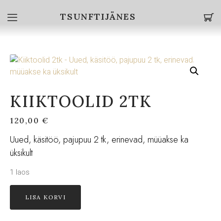
TSUNFTIJÄNES
KIIKTOOLID 2TK
120,00
€
Uued, käsitöö, pajupuu 2 tk, erinevad, müüakse ka
üksikult
1 laos
LISA KORVI