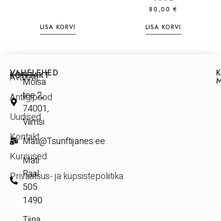
80,00
€
LISA KORVI
LISA KORVI
VAHELEHED
KONTAKT
Avaleht
Mõisa
tee 2,
Antiigipood
74001,
Uudised
Viimsi
Kontakt
Mati@Tsunftijanes.ee
Kursused
Mati
Raal:
Privaatsus- ja küpsistepoliitika
505
1490
Tiina