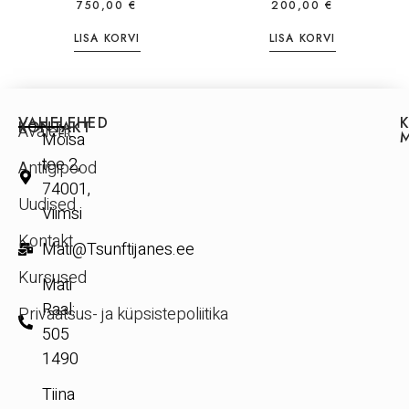
750,00
€
200,00
€
LISA KORVI
LISA KORVI
VAHELEHED
KONTAKT
Avaleht
Mõisa
tee 2,
Antiigipood
74001,
Uudised
Viimsi
Kontakt
Mati@Tsunftijanes.ee
Kursused
Mati
Raal:
Privaatsus- ja küpsistepoliitika
505
1490
Tiina