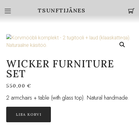
TSUNFTIJÄNES
WICKER FURNITURE
SET
550,00
€
2 armchairs + table (with glass top). Natural handmade.
LISA KORVI