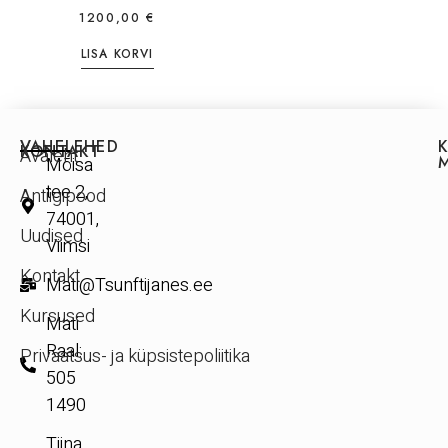
1200,00
€
LISA KORVI
VAHELEHED
KONTAKT
Avaleht
Mõisa
tee 2,
Antiigipood
74001,
Uudised
Viimsi
Kontakt
Mati@Tsunftijanes.ee
Kursused
Mati
Raal:
Privaatsus- ja küpsistepoliitika
505
1490
Tiina