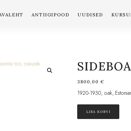
AVALEHT
ANTIIGIPOOD
UUDISED
KURSU
SIDEBO
3800,00
€
1920-1930, oak, Estonian
LISA KORVI