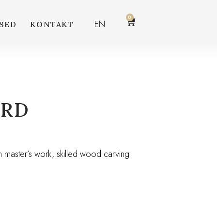
0
EN
SED
KONTAKT
ARD
 master’s work, skilled wood carving