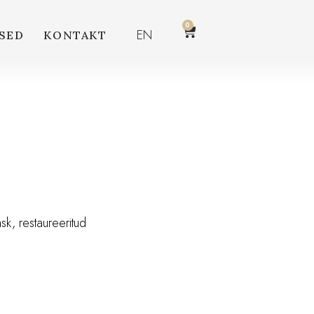
0
EN
SED
KONTAKT
sk, restaureeritud