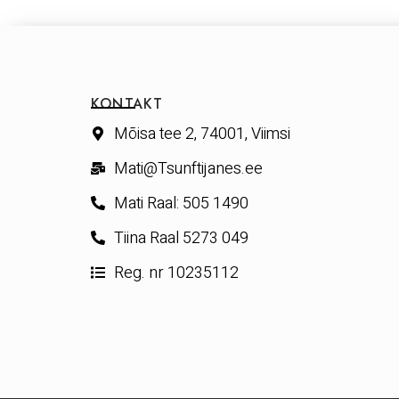
KONTAKT
Mõisa tee 2, 74001, Viimsi
Mati@Tsunftijanes.ee
Mati Raal: 505 1490
Tiina Raal 5273 049
Reg. nr 10235112